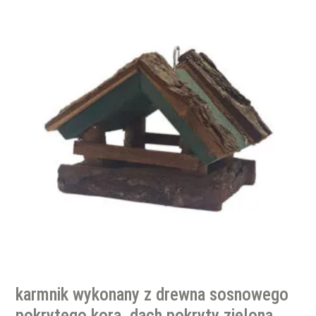
karmnik wykonany z drewna sosnowego
pokrytego korą, dach pokryty zieloną