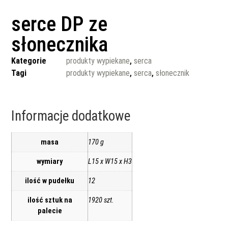
serce DP ze
słonecznika
Kategorie
produkty wypiekane
,
serca
Tagi
produkty wypiekane
,
serca
,
słonecznik
Informacje dodatkowe
masa
170 g
wymiary
L15 x W15 x H3
ilość w pudełku
12
ilość sztuk na
1920 szt.
palecie