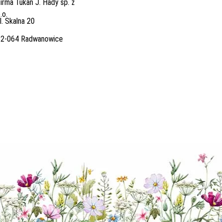
irma Tukan J. Hady sp. z
.o.
l. Skalna 20
32-064 Radwanowice