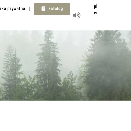
pl
rka prywatna
katalog
en