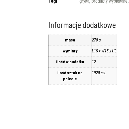
Tagi
gryka
,
produkty wypiekane
Informacje dodatkowe
masa
270 g
wymiary
L15 x W15 x H3
ilość w pudełku
12
ilość sztuk na
1920 szt.
palecie