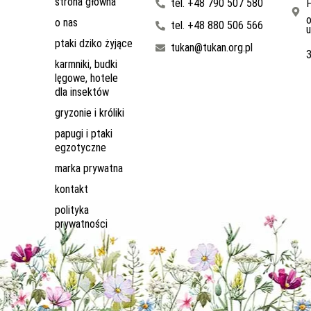
strona główna
tel. +48 790 507 580
F
o
o nas
tel. +48 880 506 566
u
ptaki dziko żyjące
tukan@tukan.org.pl
karmniki, budki
lęgowe, hotele
dla insektów
gryzonie i króliki
papugi i ptaki
egzotyczne
marka prywatna
kontakt
polityka
prywatności