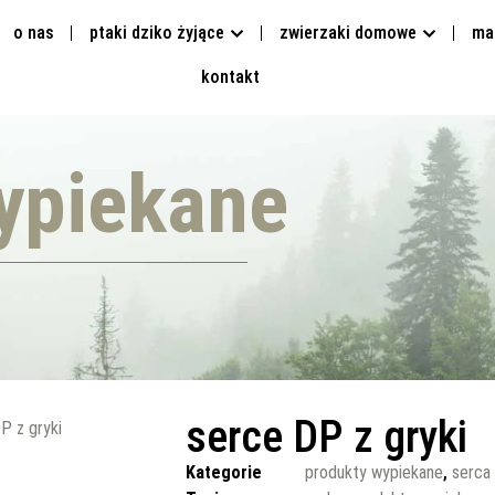
o nas
ptaki dziko żyjące
zwierzaki domowe
ma
kontakt
ypiekane
serce DP z gryki
P z gryki
Kategorie
produkty wypiekane
,
serca