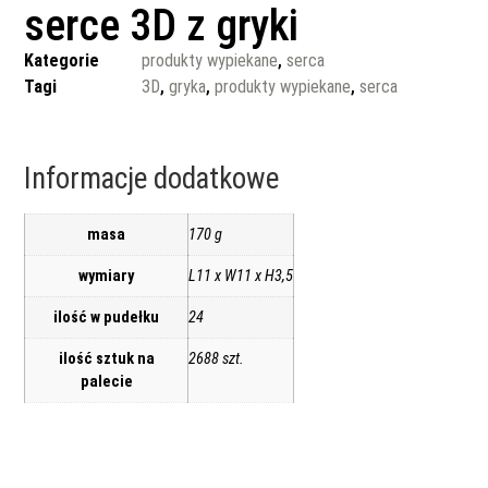
serce 3D z gryki
Kategorie
produkty wypiekane
,
serca
Tagi
3D
,
gryka
,
produkty wypiekane
,
serca
Informacje dodatkowe
masa
170 g
wymiary
L11 x W11 x H3,5
ilość w pudełku
24
ilość sztuk na
2688 szt.
palecie