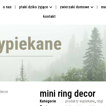
o nas
ptaki dziko żyjące
zwierzaki domowe
ma
kontakt
ypiekane
mini ring decor
 decor
Kategorie
produkty wypiekane
,
ringi