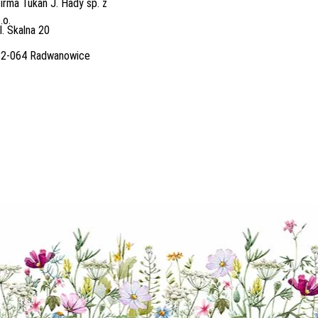
irma Tukan J. Hady sp. z
.o.
l. Skalna 20
32-064 Radwanowice