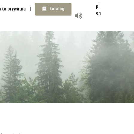
pl
rka prywatna
katalog
en