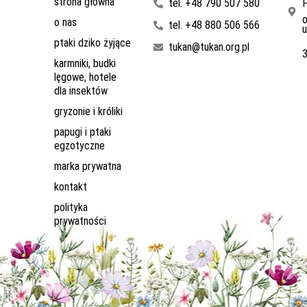
strona główna
tel. +48 790 507 580
F
o
o nas
tel. +48 880 506 566
u
ptaki dziko żyjące
tukan@tukan.org.pl
karmniki, budki
lęgowe, hotele
dla insektów
gryzonie i króliki
papugi i ptaki
egzotyczne
marka prywatna
kontakt
polityka
prywatności