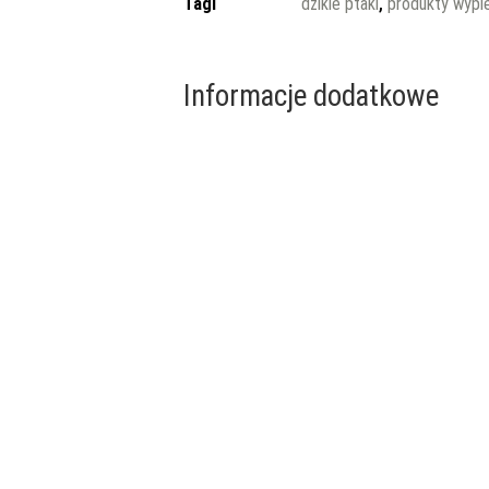
Tagi
dzikie ptaki
,
produkty wypi
Informacje dodatkowe